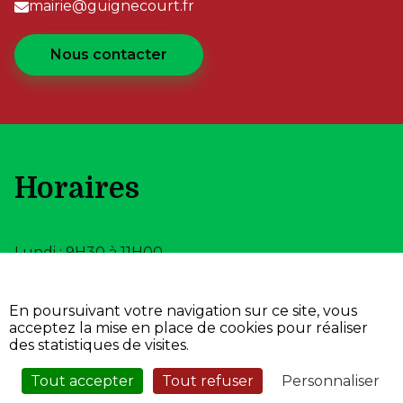
mairie@guignecourt.fr
Nous contacter
Horaires
Lundi : 9H30 à 11H00
Mercredi : 16H00 à
18H00
En poursuivant votre navigation sur ce site, vous
acceptez la mise en place de cookies pour réaliser
•
Propulsé par l'adico
des statistiques de visites.
•
•
Accessibilité
Aide
•
Mentions Légales
Tout accepter
Tout refuser
Personnaliser
•
Plan du site
Service Sécurisé